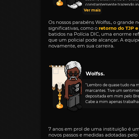
constantemente trazendo ino
Ver mais
quanto no entretenimento. E
capacitá-los e, ao mesmo tem
muito mais que um RPG de Pol
Os nossos parabéns Wolfss., o grande 
vocês já sabem, mas eu tenho
significativas, como o
retorno do TJP e
lado na presidência: o Supre
batidos na Polícia DIC, uma enorme re
acima da média, que trabalh
que um policial pode alcançar. A equipe
sobre o Wolfs, meu amigo pe
novamente, em sua carreira.
tempo, não é? Passamos por
em prol da Polícia. Felipe, 
mas ele dedica 100% do seu t
a essência da DIC. O cargo de
que não segue os critérios 
Wolfss.
participação constante nas a
sintonia comigo, o Presiden
“Lembro de quase tudo na mi
substituir da melhor maneira
marcantes. Tive um sentimen
números, mas sim aquele que
depositada em mim pelo Brend
política, como muitas vezes 
Cabe a mim apenas trabalhar
a todos que o novo Vice-pres
Parabéns, Felipe! Espero que
Conheço sua lealdade e fidel
7 anos em prol de uma instituição é um
novos passos e medidas adotadas pelo n