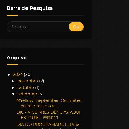
Barra de Pesquisa
Arquivo
2024
(50)
▼
dezembro
(2)
►
outubro
(1)
►
setembro
(4)
▼
MYellowT September: Os limites
entre o real e o vi...
DIC - VICE PRESIDÊNCIA? AQUI
ESTOU EU 👋🏻🙋🏻‍♂️
DIA DO PROGRAMADOR: Uma