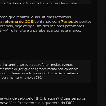
vações, tanto no âmbito administrativo e fiscalizador,
 isso continuará por muito tempo. Nosso objetivo é
po, proporcionar diversão, pois acredito que a DIC é
ícia, é um aprendizado para a vida. [...] Muitos de
nome que realizou duas últimas reformas
 a sorte de contar com dois excelentes policiais ao meu
 a reforma do GOE
, contando com
7 anos
de pontos
mo Roc-roc e o Supremo Wolfs. São policiais exemplares,
ferência, hoje atinge um dos maiores patamares
am sempre em prol de vocês. Quero falar especialmente
 MYT o felicita e o parabeniza por este marco,
ssoal e Supremo da Polícia. Estamos juntos há muito
 muitos desafios, e ainda assim permanecemos unidos
o Wolfs, não é uma pessoa muito presente aqui no Habbo,
empo disponível à Polícia. [...] Ele entende como poucos
 Vice-presidente é único na Polícia. Talvez seja o único
óbvios de promoção, como presença na base ou
tividades. O Vice-presidente é escolhido com base na
te. Para esse cargo, eu vejo alguém que possa me
nha carreira. De 2017 a 2024 foram muitos eventos
. E isso nem sempre significa que seja o melhor em
to misto de justiça e de agradecimento pela confiança
 melhor lida com os problemas de maneira racional e
o. [...] Penso a curto prazo. O futuro a Deus pertence.
as situações exigem. Depois de refletir bastante, anuncio
 para manter o ritmo da DIC.”
idente da Polícia DIC é, mais uma vez, o Supremo Wolfs!
 possamos continuar fazendo cada vez mais pela Polícia.
idade, e é um prazer tê-lo ao meu lado novamente!”
a vida de zelo pelo RPG. E agora? Quais serão os
ovo Vice Presidente, e o que será da DIC?