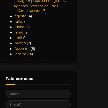
viagem pelas tecnologias d...
Agentes Externos da StaSi -
Como funciona?
agosto
(4)
►
julho
(1)
►
junho
(6)
►
maio
(2)
►
abril
(1)
►
março
(7)
►
fevereiro
(8)
►
janeiro
(14)
►
Fale conosco