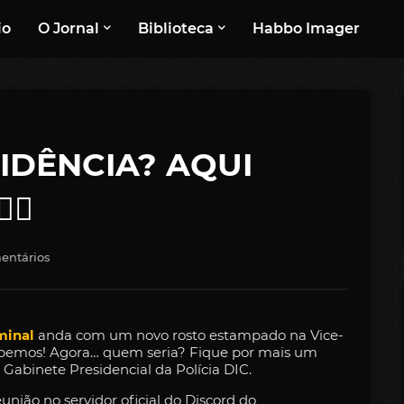
io
O Jornal
Biblioteca
Habbo Imager
SIDÊNCIA? AQUI
‍♂️
entários
minal
anda com um novo rosto estampado na Vice-
Sabemos! Agora… quem seria? Fique por mais um
Gabinete Presidencial da Polícia DIC.
ão no servidor oficial do Discord do